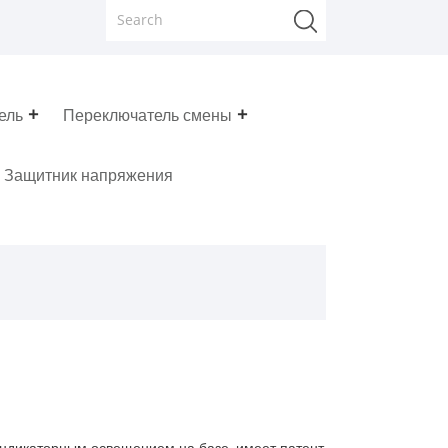
ель
Переключатель смены
Защитник напряжения
индикаторным освещением на базе, имеет патент