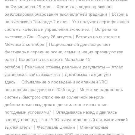
на Филиппинах 19 мая.
|
Фестиваль лодок -драконов:
разблокировка очарования тысячелетней традиции
|
Встреча
на выставке в Таиланде 2 июля
|
Yro получает сертификацию
системы качества и управления экологией.
|
Встреча на
выставке в Сан -Паулу 26 августа
|
Встреча на выставке в
Мексике 2 сентября
|
Национальный день встречает
фестиваль в середине осени, семьи и нация празднуют как
один
|
Встреча на выставке в Малайзии 15
октября
|
Реальные отзывы, реальные результаты — Атлас
установки с сайта заказчика
|
Декабрьская акция уже
здесь!
|
Объявление о проведении компанией YRO
новогодних праздников в 2026 году
|
Может ли надежность
системы быстрого отключения солнечной энергии
действительно выдержать десятилетнее испытание
погодными условиями?
|
Оглядываясь назад и двигаясь
вперед: наш год
|
Что! YRO выпустила новый автоматический
выключатель?
|
Фестиваль Цинмин
|
Миниатюрные
автоматические выключатели YRO получили сертификацию