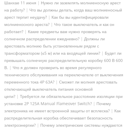
Шанхае 11 июня
|
Нужно ли заземлять молниеносную арест
на работу?
|
Что вы должны делать, когда ваш молниеносный
арест терпит неудачу?
|
Как бы вы идентифицировали
молниеносного ареста?
|
Что такое выключатель и как он
работает?
|
Какие предметы вам нужно проверять на
солнечном распределении ежедневно?
|
Должны ли
арестовать молнию быть установленным рядом с
трансформатором (≤5 м) или на входящей линии?
|
Будет ли
превышать солнечную распределительную коробку 600 В 600
В.
|
Что я должен проверить во время регулярного
технического обслуживания на переключателе от выключения
переменного тока 4P 63A?
|
Сможет ли молния арестовать
отключающий выключатель питания основной
цепи?
|
Требуется ли обязательное расстояние изоляции при
установке 2P 125A Manual Flameover Switch?
|
Почему
электроника не имеет встроенной защиты от всплеска?
|
Как
распределительная коробка обеспечивает безопасность
электроэнергии?
|
Почему электрические системы нуждаются