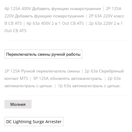
4p 125A 400V Добавить функцию пожаротушения
|
2P 125A
220V Добавить функцию пожаротушения
|
2P 63A 220V класс
B CB ATS
|
4p 63a 400V 2 в 1 Out CB ATS
|
2p 63a 220V 2 в 1
Out CB ATS
Переключатель смены ручной работы
2P 125A Ручной переключатель смены
|
2p 63a Серебряный
контакт MTS
|
3P 125A обновлять автомагистраль.
|
2p 63a
автомагистраль с цепью.
|
1p 63a автомагистраль с цепью.
Молния
DC Lightning Surge Arrester