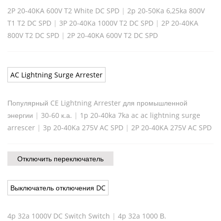
2P 20-40KA 600V T2 White DC SPD
|
2p 20-50Ka 6,25ka 800V
T1 T2 DC SPD
|
3P 20-40Ka 1000V T2 DC SPD
|
2P 20-40KA
800V T2 DC SPD
|
2P 20-40KA 600V T2 DC SPD
AC Lightning Surge Arrester
Популярный CE Lightning Arrester для промышленной
энергии
|
30-60 к.а.
|
1p 20-40ka 7ka ac ac lightning surge
arrescer
|
3p 20-40Ka 275V AC SPD
|
2P 20-40KA 275V AC SPD
Отключить переключатель
Выключатель отключения DC
4p 32a 1000V DC Switch Switch
|
4p 32a 1000 В.