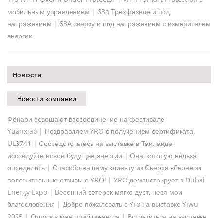
мобильным управлением
|
63a Трехфазное и под
напряжением
|
63A сверху и под напряжением с измерителем
энергии
Новости
Новости компании
Фонари освещают воссоединение на фестивале
Yuanxiao
|
Поздравляем YRO с получением сертификата
UL3741
|
Сосредоточьтесь на выставке в Таиланде,
исследуйте новое будущее энергии
|
Она, которую нельзя
определить
|
Спасибо нашему клиенту из Сьерра -Леоне за
положительные отзывы о YRO!
|
YRO демонстрирует в Dubai
Energy Expo
|
Весенний ветерок мягко дует, неся мои
благословения
|
Добро пожаловать в Yro на выставке Yiwu
2025
|
Отпуск в мае приближается
|
Встретиться на выставке