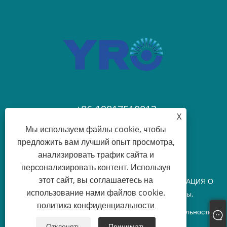
+86-19817510013
X
Мы используем файлы cookie, чтобы
contact@yroele.com
предложить вам лучший опыт просмотра,
анализировать трафик сайта и
персонализировать контент. Используя
этот сайт, вы соглашаетесь на
Авторские права © 2024 ЧЖЭЦЗЯНСКАЯ ИНФОРМАЦИЯ О
использование нами файлов cookie.
НОВОЙ ЭНЕРГИИ, ООО. Все права защищены.
политика конфиденциальности
Links
Sitemap
RSS
XML
политика конфиденциальности
Отклонять
Принимать