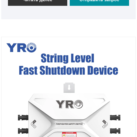
PV -строк и отключить передачу электроэнергии во
времени во время чрезвычайных ситуаций или
обслуживания системы, что значительно повышает
безопасность системы PV и гибкость работы и
обслуживания, и гарантирует, что процесс
генерации солнечной энергии является
релидационной и безопасной.