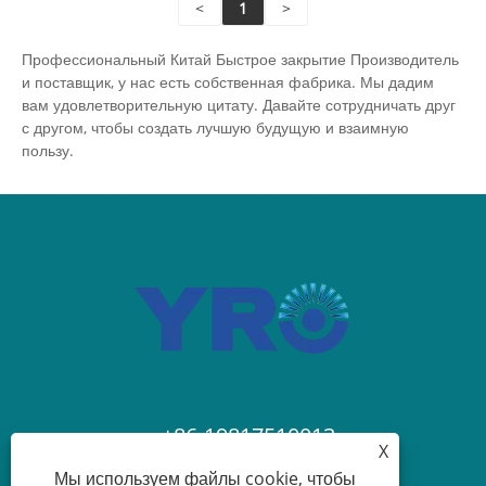
<
1
>
чрезвычайных ситуаций, защищая как
оборудование, так и персонал. Система,
Профессиональный Китай Быстрое закрытие Производитель
подходящая для 1-2 строк солнечных модулей,
и поставщик, у нас есть собственная фабрика. Мы дадим
соответствует стандартам МЭК и стабильно
вам удовлетворительную цитату. Давайте сотрудничать друг
работает в различных средах, обеспечивая
с другом, чтобы создать лучшую будущую и взаимную
комплексную электрическую защиту для
пользу.
пользователей.
+86-19817510013
X
Мы используем файлы cookie, чтобы