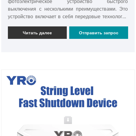
фотоэлектрическое устройство быстрого
выключения с несколькими преимуществами. Это
устройство включает в себя передовые технологии
и имеет патент на дизайн. Его стильный и
практический дизайн внешнего вида, не только
Читать далее
Отправить запрос
соответствует эстетическим требованиям, но и
соответствует удобству установки и эксплуатации.
Между тем, он достигает уровня защиты IP66 и
может работать в суровых условиях, обеспечивая
надежную гарантию быстрого отключения для
фотоэлектрических систем. Это инновационный
шедевр в области фотоэлектрической безопасности
и имеет большое значение для содействия
безопасному развитию фотоэлектрической
промышленности.