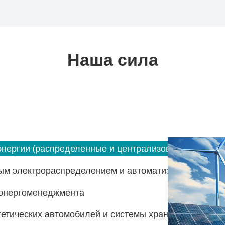
Наша сила
энергии (распределенные и централизованные солне
м электрораспределением и автоматизацией
▶
 энергоменеджмента
▶
етических автомобилей и системы хранения энергии