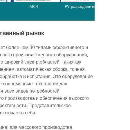
MC4
PV-разъединитель-TUV
Быстрое в
устройс
твенный рынок
ет более чем 30 типами эффективного и
ьного производственного оборудования,
 широкий спектр областей, таких как
лением, автоматическая сборка, точная
обработка и испытания. Это оборудование
бе современные технологии для
я всех видов потребностей
о производства и обеспечения высокого
фективности. Представительское
включает в себя:
на: для массового производства