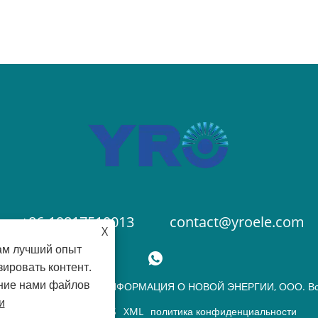
пластиковых и
обеспечения с
Полностью ав
измельчители:
сократите руч
интеллектуаль
Водонепрониц
испытательная
и надежности 
Оборудование 
специализируе
старение чипо
+86-19817510013
contact@yroele.com
УФ-принтер эт
X
этикеток, в о
ам лучший опыт
упаковки прод
ировать контент.
ание нами файлов
© 2024 ЧЖЭЦЗЯНСКАЯ ИНФОРМАЦИЯ О НОВОЙ ЭНЕРГИИ, ООО. Вс
и
Links
Sitemap
RSS
XML
политика конфиденциальности