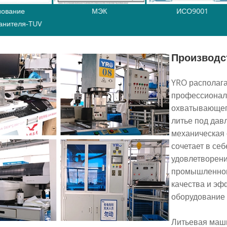
е
МЭК
ИСО9001
ля-TUV
Производс
YRO располага
профессионал
охватывающего
литье под дав
механическая 
сочетает в се
удовлетворени
промышленног
качества и эф
оборудование 
Литьевая маши