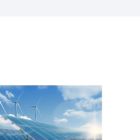
чные электростанции)
▶
▶