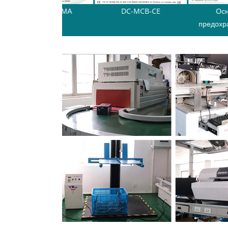
AC-MCB-КЕМА
DC-MCB-CE
Основани
предохраните