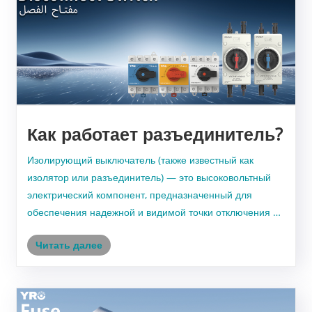
Как работает разъединитель?
Изолирующий выключатель (также известный как
изолятор или разъединитель) — это высоковольтный
электрический компонент, предназначенный для
обеспечения надежной и видимой точки отключения в
энергосистеме. Его основная функция — безопасно
Читать далее
изолировать часть оборудования (например,
трансформатор, конден......