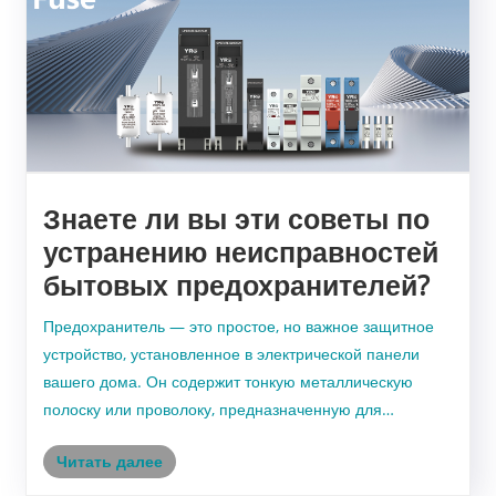
Знаете ли вы эти советы по
устранению неисправностей
бытовых предохранителей?
Предохранитель — это простое, но важное защитное
устройство, установленное в электрической панели
вашего дома. Он содержит тонкую металлическую
полоску или проволоку, предназначенную для
плавления и разрыва цепи при протекании
Читать далее
чрезмерного тока. Этот «перегоревший
предохранитель» отключает питание оп......