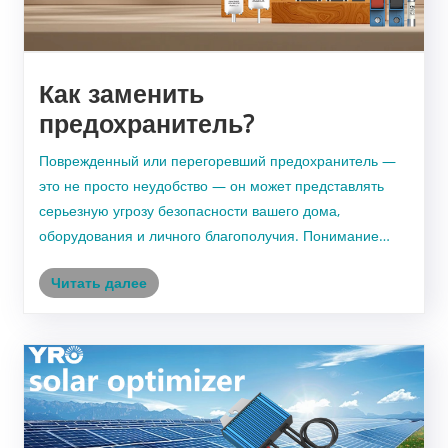
Как заменить
предохранитель?
Поврежденный или перегоревший предохранитель —
это не просто неудобство — он может представлять
серьезную угрозу безопасности вашего дома,
оборудования и личного благополучия. Понимание
этих опасностей — первый шаг к ответственной замене
Читать далее
предохранителей.