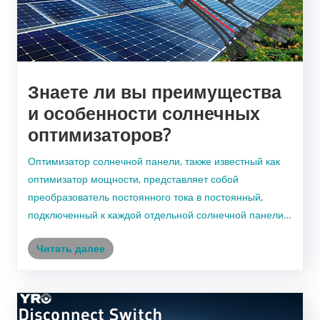
Знаете ли вы преимущества
и особенности солнечных
оптимизаторов?
Оптимизатор солнечной панели, также известный как
оптимизатор мощности, представляет собой
преобразователь постоянного тока в постоянный,
подключенный к каждой отдельной солнечной панели в
фотоэлектрической (PV) системе. Он превращает
Читать далее
стандартные панели в «умные модули», обеспечивая
независимый мони......