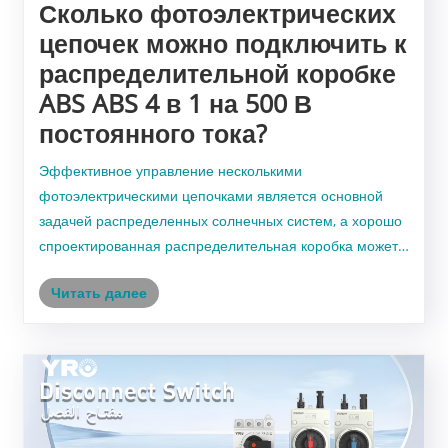
Сколько фотоэлектрических
цепочек можно подключить к
распределительной коробке
ABS ABS 4 в 1 на 500 В
постоянного тока?
Эффективное управление несколькими
фотоэлектрическими цепочками является основной
задачей распределенных солнечных систем, а хорошо
спроектированная распределительная коробка может
значительно повысить надежность системы и простоту
Читать далее
установки. Распределительная коробка ABS 4 в 1, 500
В постоянного то......