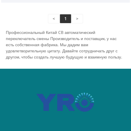
красивый и щедрый визуальный эффект. 2P 63A
220V 2 в 1 Out CB ATS имеет широкий спектр
<
1
>
приложений для удовлетворения потребностей
жилого, коммерческого и промышленного
Профессиональный Китай CB автоматический
применения.
переключатель смены Производитель и поставщик, у нас
есть собственная фабрика. Мы дадим вам
удовлетворительную цитату. Давайте сотрудничать друг с
другом, чтобы создать лучшую будущую и взаимную пользу.