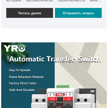
который автоматически переключается между
основным и резервным питанием, чтобы обеспечить
непрерывный источник питания. YRO 4P 63A 400V
Читать далее
Отправить запрос
ATSE имеет сертификат CE и использует медные
терминалы для улучшения электрической
проводимости и долговечности. Подходит для
различных сценариев, для обеспечения надежных
решений источника питания.