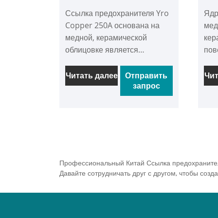
предохранителя 250A
п
Ссылка предохранителя Yro
Ядр
Copper 250A основана на
мед
медной, керамической
кер
облицовке является
пов
огнестойким и
огн
изолированным, и работает с
хар
Читать далее
Отправить
Чит
запрос
предохранителями NH1 в
под
соответствии с операцией
мед
типа GG, чтобы обеспечить
мед
эффективную и надежную
ста
защиту для текущих схем
точ
250A.
для
эле
Профессиональный Китай Ссылка предохранителя
соз
Давайте сотрудничать друг с другом, чтобы соз
без