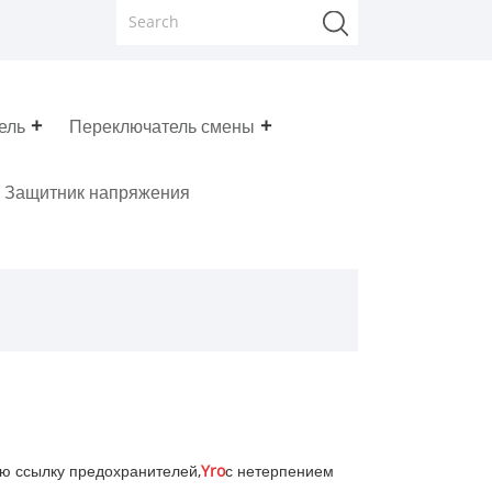
ель
Переключатель смены
Защитник напряжения
ую ссылку предохранителей,
Yro
с нетерпением