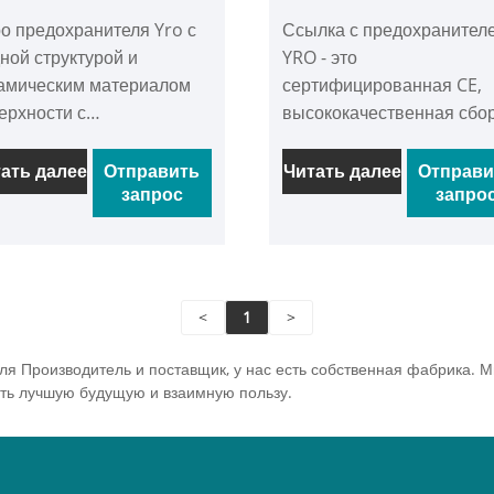
редохранителя 160A
предохранителя
о предохранителя Yro с
Ссылка с предохранител
ной структурой и
YRO - это
амическим материалом
сертифицированная CE,
ерхности с
высококачественная сбо
езащитными
предохранителей 32A,
актеристиками,
которая широко признана
ать далее
Отправить
Читать далее
Отправи
запрос
запро
ходящими для
выдающиеся показатели 
икаментозной связи
надежную защиту цепи. 
ного 160A, следуйте
качестве ссылки типа GG
ндарту типа GG, может
имеет полный диапазон
но защитить цепь 160A,
пропускной способности,
<
1
>
 стабильной работы
которая может безопасно
ктрической системы для
эффективно отсоединить
 Производитель и поставщик, у нас есть собственная фабрика. М
дания сильной линии
различные токи
дать лучшую будущую и взаимную пользу.
опасности.
неисправности от перегр
до короткого замыкания,
обеспечивая комплексну