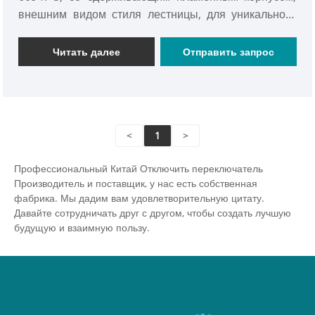
внешним видом стиля лестницы, для уникального
дизайна может использоваться с
распределительным ящиком, с сертификатом CE,
Читать далее
Отправить запрос
уникальными характеристиками на рынке.
<
1
>
Профессиональный Китай Отключить переключатель
Производитель и поставщик, у нас есть собственная
фабрика. Мы дадим вам удовлетворительную цитату.
Давайте сотрудничать друг с другом, чтобы создать лучшую
будущую и взаимную пользу.