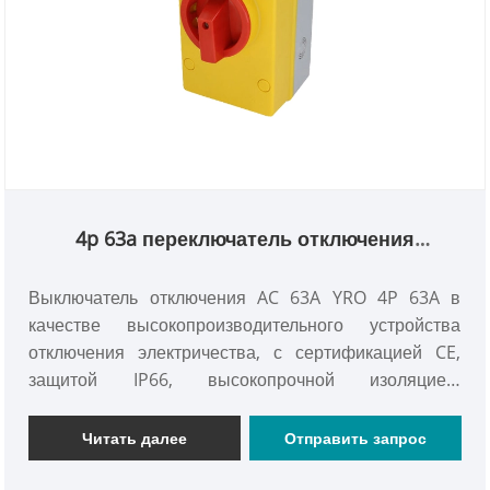
4p 63a переключатель отключения
переменного тока
Выключатель отключения AC 63A YRO 4P 63A в
качестве высокопроизводительного устройства
отключения электричества, с сертификацией CE,
защитой IP66, высокопрочной изоляцией,
огнестойковой оболочкой и защитой от
ультрафиолета и другими преимуществами, в цепях
Читать далее
Отправить запрос
высокой мощности и сложных условиях
электрического контроля и гарантированных