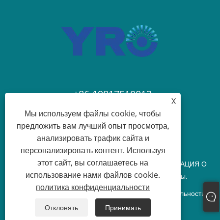
+86-19817510013
X
Мы используем файлы cookie, чтобы
contact@yroele.com
предложить вам лучший опыт просмотра,
анализировать трафик сайта и
персонализировать контент. Используя
этот сайт, вы соглашаетесь на
Авторские права © 2024 ЧЖЭЦЗЯНСКАЯ ИНФОРМАЦИЯ О
использование нами файлов cookie.
НОВОЙ ЭНЕРГИИ, ООО. Все права защищены.
политика конфиденциальности
Links
Sitemap
RSS
XML
политика конфиденциальности
Отклонять
Принимать