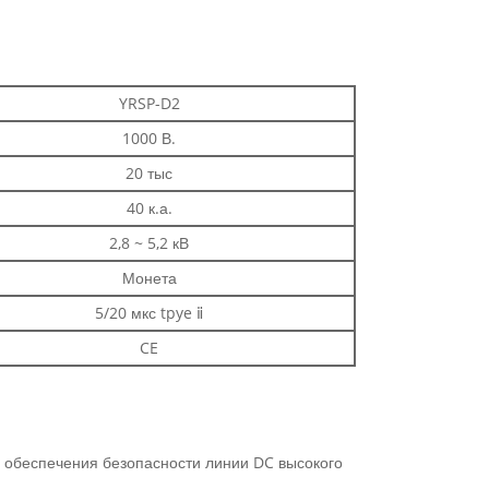
YRSP-D2
1000 В.
20 тыс
40 к.а.
2,8 ~ 5,2 кВ
Монета
5/20 мкс tpye ⅱ
CE
я обеспечения безопасности линии DC высокого